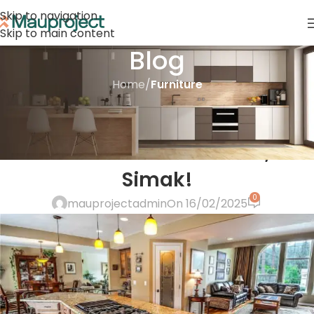
Skip to navigation
Skip to main content
Blog
Home
/
Furniture
FURNITURE
Keuntungan Menggunakan
Jasa Furniture Profesional, Yuk
Simak!
0
mauprojectadmin
On 16/02/2025